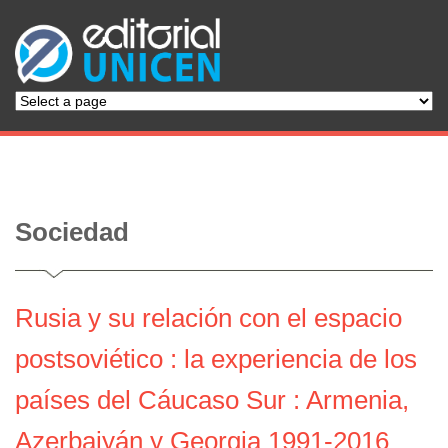
Sociedad
Rusia y su relación con el espacio
postsoviético : la experiencia de los
países del Cáucaso Sur : Armenia,
Azerbaiyán y Georgia 1991-2016