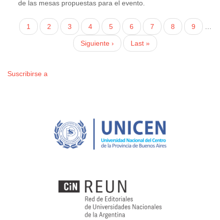
de las mesas propuestas para el evento.
Paginación
Página
1
Página
2
Página
3
Página
4
Página
5
Página
6
Página
7
Página
8
Página
9
…
actual
Siguiente
Siguiente ›
Última
Last »
página
página
Suscribirse a